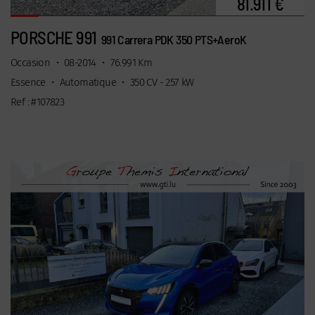
81.911 €
PORSCHE 991
991 Carrera PDK 350 PTS+AeroK
Occasion
•
08-2014
•
76.991 Km
Essence
•
Automatique
•
350 CV - 257 kW
Ref : #107823