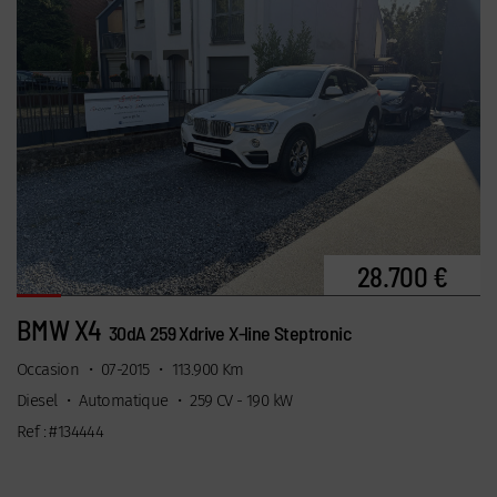
28.700 €
BMW X4
30dA 259 Xdrive X-line Steptronic
Occasion
•
07-2015
•
113.900 Km
Diesel
•
Automatique
•
259 CV - 190 kW
Ref : #134444