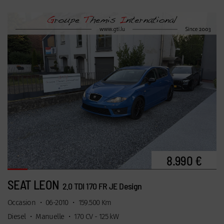
8.990 €
SEAT LEON
2.0 TDI 170 FR JE Design
Occasion
•
06-2010
•
159.500 Km
Diesel
•
Manuelle
•
170 CV - 125 kW