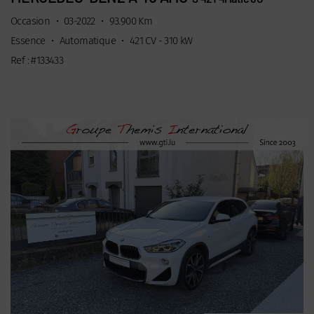
Occasion
•
03-2022
•
93.900 Km
Essence
•
Automatique
•
421 CV - 310 kW
Ref : #133433