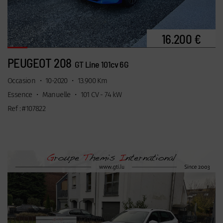
16.200 €
PEUGEOT 208
GT Line 101cv 6G
Occasion
•
10-2020
•
13.900 Km
Essence
•
Manuelle
•
101 CV - 74 kW
Ref : #107822