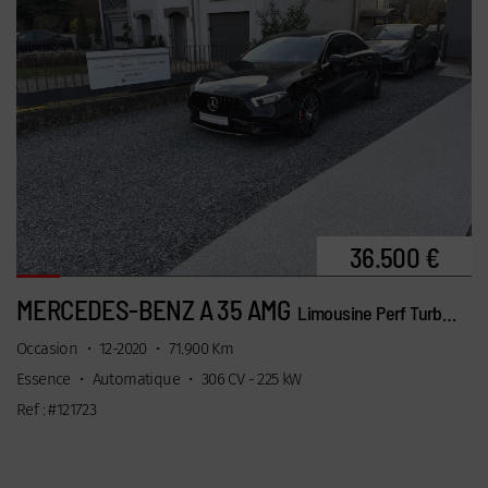
36.500 €
MERCEDES-BENZ A 35 AMG
Limousine Perf Turbo 4Matic 7G burmester
Occasion
•
12-2020
•
71.900 Km
Essence
•
Automatique
•
306 CV - 225 kW
Ref : #121723