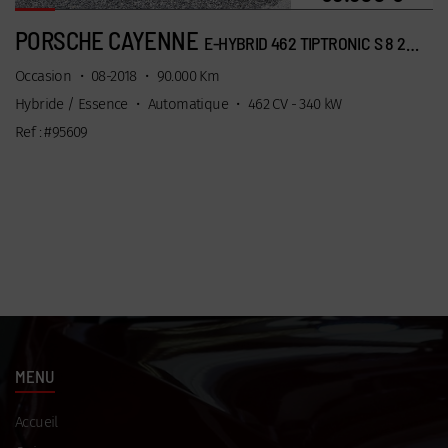
PORSCHE CAYENNE
E-HYBRID 462 TIPTRONIC S 8 21’ PANO
Occasion
•
08-2018
•
90.000 Km
Hybride / Essence
•
Automatique
•
462 CV - 340 kW
Ref : #95609
MENU
Accueil