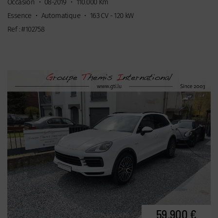
Occasion
•
08-2019
•
110.000 Km
Essence
•
Automatique
•
163 CV - 120 kW
Ref : #102758
59.900 €