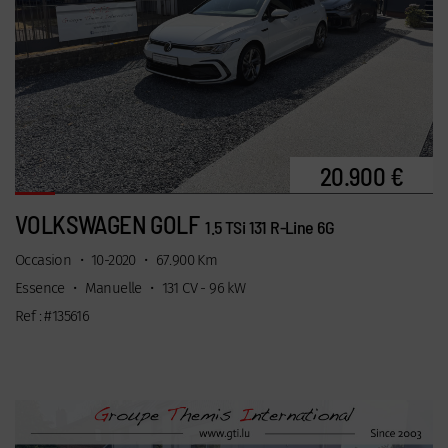
20.900 €
VOLKSWAGEN GOLF
1.5 TSi 131 R-Line 6G
Occasion
•
10-2020
•
67.900 Km
Essence
•
Manuelle
•
131 CV - 96 kW
Ref : #135616