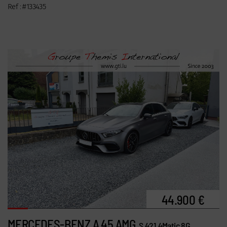
Ref : #133435
44.900 €
MERCEDES-BENZ A 45 AMG
S 421 4Matic 8G