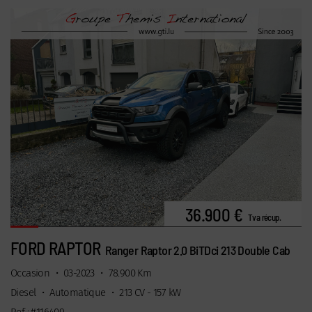
36.900 €
Tva récup.
FORD RAPTOR
Ranger Raptor 2.0 BiTDci 213 Double Cab
Occasion
•
03-2023
•
78.900 Km
Diesel
•
Automatique
•
213 CV - 157 kW