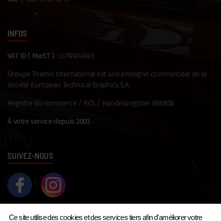
INFOS
VAT ID ( MwST )
: LU19904945
Groupe Themis International est une enseigne commerciale de la
société European Technical Graphics S.A.
Registre du commerce / RCS / Handelsregister B96858
À votre service depuis 2003
SUIVEZ-NOUS
Ce site utilise des cookies et des services tiers afin d'améliorer votre