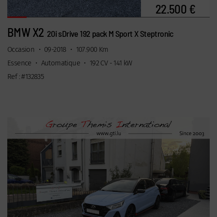
22.500 €
BMW X2
20i sDrive 192 pack M Sport X Steptronic
Occasion
•
09-2018
•
107.900 Km
Essence
•
Automatique
•
192 CV - 141 kW
Ref : #132835