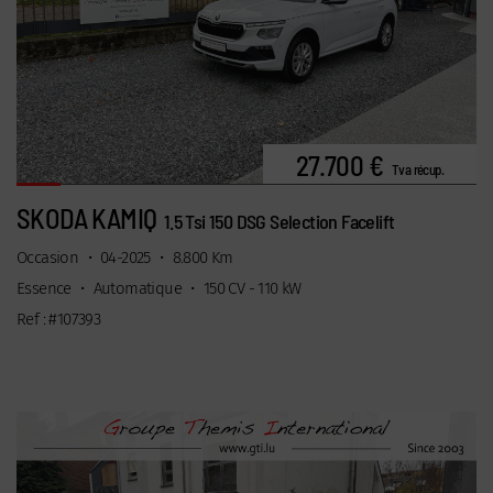
27.700 €
Tva récup.
SKODA KAMIQ
1.5 Tsi 150 DSG Selection Facelift
Occasion
•
04-2025
•
8.800 Km
Essence
•
Automatique
•
150 CV - 110 kW
Ref : #107393