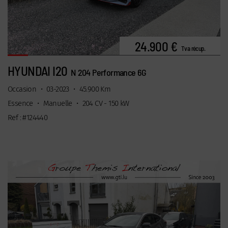
24.900 €
Tva récup.
HYUNDAI I20
N 204 Performance 6G
Occasion
•
03-2023
•
45.900 Km
Essence
•
Manuelle
•
204 CV - 150 kW
Ref : #124440