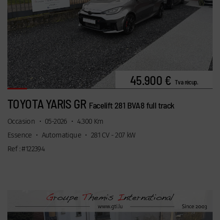
45.900 €
Tva récup.
TOYOTA YARIS GR
Facelift 281 BVA8 full track
Occasion
•
05-2026
•
4.300 Km
Essence
•
Automatique
•
281 CV - 207 kW
Ref : #122394