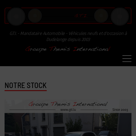
Paramètres avancés des cookies
G.T.I.
- Mandataire Automobile - Véhicules neufs et d'occasion à
Dudelange depuis 2003
NOTRE STOCK