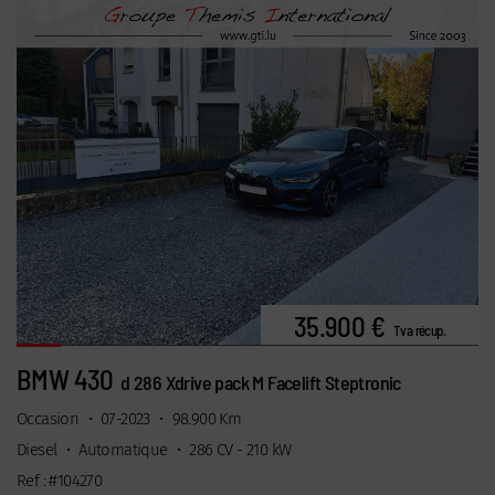
35.900 €
Tva récup.
BMW 430
d 286 Xdrive pack M Facelift Steptronic
Occasion
•
07-2023
•
98.900 Km
Diesel
•
Automatique
•
286 CV - 210 kW
Ref : #104270