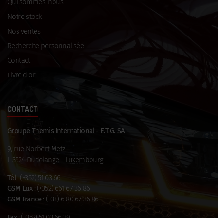
Qui sommes-nous
Notre stock
Nos ventes
Recherche personnalisée
Contact
Livre d'or
CONTACT
Groupe Themis International - E.T.G. SA
9, rue Norbert Metz
L-3524 Dudelange - Luxembourg
Tél
:
(+352) 51 03 66
GSM Lux
:
(+352) 661 67 36 86
GSM France
:
(+33) 6 80 67 36 86
Fax
: (+352) 51 03 66 39