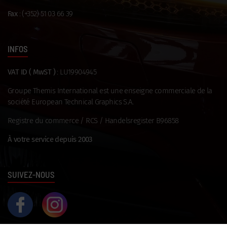
Fax
: (+352) 51 03 66 39
INFOS
VAT ID ( MwST )
: LU19904945
Groupe Themis International est une enseigne commerciale de la
société European Technical Graphics S.A.
Registre du commerce / RCS / Handelsregister B96858
À votre service depuis 2003
SUIVEZ-NOUS