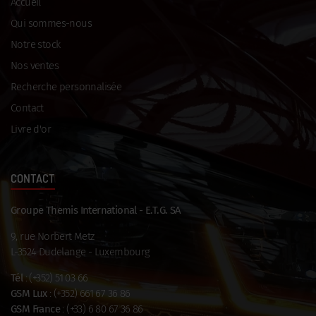
Accueil
Qui sommes-nous
Notre stock
Nos ventes
Recherche personnalisée
Contact
Livre d'or
CONTACT
Groupe Themis International - E.T.G. SA
9, rue Norbert Metz
L-3524 Dudelange - Luxembourg
Tél
:
(+352) 51 03 66
GSM Lux
:
(+352) 661 67 36 86
GSM France
:
(+33) 6 80 67 36 86