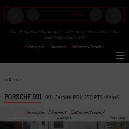
Paramètres avancés des cookies
G.T.I.
- Mandataire Automobile - Véhicules neufs et d'occasion à
Dudelange depuis 2003
<<
Retour
PORSCHE 991
991 Carrera PDK 350 PTS+AeroK