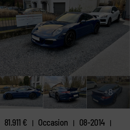
+8
81.911 €
Occasion
08-2014
|
|
|