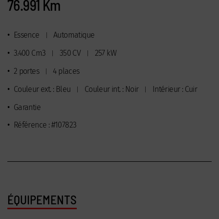
76.991 Km
•
Essence
Automatique
|
•
3.400 Cm3
350 CV
257 kW
|
|
•
2 portes
4 places
|
•
Couleur ext. : Bleu
Couleur int. : Noir
Intérieur : Cuir
|
|
•
Garantie
•
Référence : #107823
ÉQUIPEMENTS